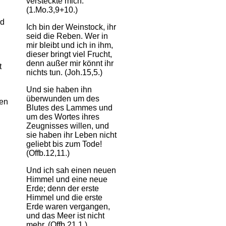
versteckte mich.
(1.Mo.3,9+10.)
nd
Ich bin der Weinstock, ihr
seid die Reben. Wer in
mir bleibt und ich in ihm,
dieser bringt viel Frucht,
denn außer mir könnt ihr
t
nichts tun. (Joh.15,5.)
Und sie haben ihn
überwunden um des
ben
Blutes des Lammes und
um des Wortes ihres
Zeugnisses willen, und
sie haben ihr Leben nicht
geliebt bis zum Tode!
(Offb.12,11.)
Und ich sah einen neuen
Himmel und eine neue
Erde; denn der erste
Himmel und die erste
Erde waren vergangen,
und das Meer ist nicht
mehr. (Offb.21,1.)