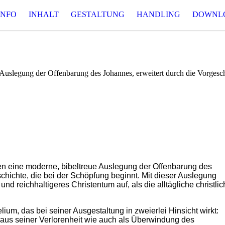
INFO
INHALT
GESTALTUNG
HANDLING
DOWNL
Gott macht Zukunft
Auslegung der Offenbarung des Johannes, erweitert durch die Vorgesc
en eine moderne, bibeltreue Auslegung der Offenbarung des
ichte, die bei der Schöpfung beginnt. Mit dieser Auslegung
nd reichhaltigeres Christentum auf, als die alltägliche christli
um, das bei seiner Ausgestaltung in zweierlei Hinsicht wirkt:
aus seiner Verlorenheit wie auch als Überwindung des